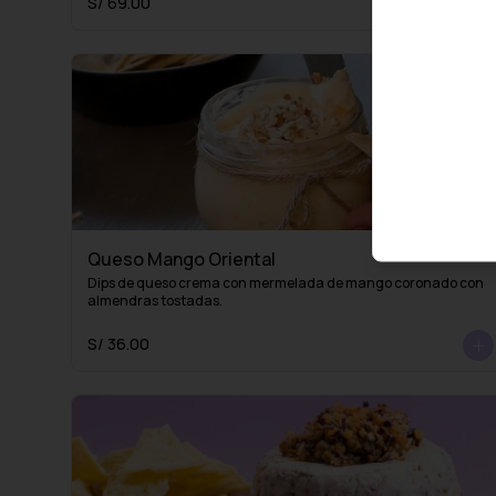
S/ 69.00
Queso Mango Oriental
Dips de queso crema con mermelada de mango coronado con 
almendras tostadas.
S/ 36.00