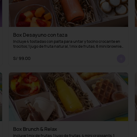
Box Desayuno con taza
Incluye 4 tostadas con palta para untar y tocino crocante en 
trocitos; 1 jugo de fruta natural, 1 mix de frutas, 8 mini brownies 
o mini alfajores y una taza con 1 infusión de La Fidelia
S/ 99.00
Box Brunch & Relax
Incluye 1 mix de frutas, 1 jugo de frutas, 4 mini croissants, 1 