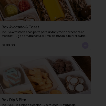
Box Avocado & Toast
Incluye 4 tostadas con palta para untar y tocino crocante en 
trocitos; 1 jugo de fruta natural, 1 mix de frutas, 8 mini brownies 
o mini alfajores y 1 esencia de café (lista para mezclar con 
agua caliente y obtener un delicioso café americano)
S/ 89.00
Box Dip & Bite
Incluye 1 Dip, Chips a elección, 12 alfajores, 12 trufas de 