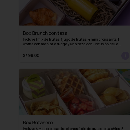
Box Brunch con taza
Incluye 1 mix de frutas, 1 jugo de frutas, 4 mini croissants, 1 
waffle con manjar o fudge y una taza con 1 infusión de La 
Fidelia
S/ 99.00
Box Botanero
Incluye 4 Mini croissants rellenos, 1 dip de queso, pita chips, 8 