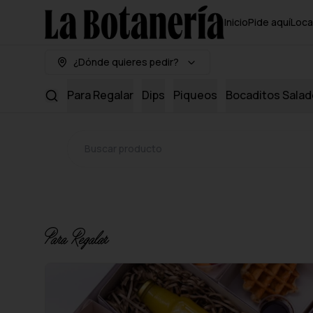
Inicio
Pide aquí
Loca
¿Dónde quieres pedir?
Para Regalar
Dips
Piqueos
Bocaditos Sala
Para Regalar