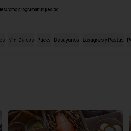
les
Cómo programar un pedido
dos
Mini Dulces
Packs
Desayunos
Lasagnas y Pastas
P