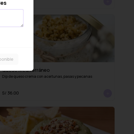
S/ 69.00
les
ponible
Queso Mediterráneo
Dip de queso crema con aceitunas, pasas y pecanas
S/ 36.00