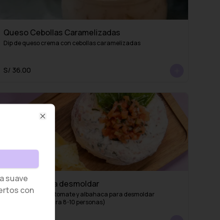
Queso Cebollas Caramelizadas
Dip de queso crema con cebollas caramelizadas
S/ 36.00
Close
a suave
Capresse para desmoldar
ertos con
Queso crema con tomate y albahaca para desmoldar 
(recomendado para 8-10 personas)