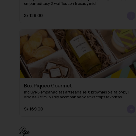
empanaditasy  2 waffles con fresas y miel
S/ 129.00
Box Piqueo Gourmet
Incluye 8 empanaditas artesanales, 8 brownies o alfajorex, 1 
vino de 375ml, y 1 dip acompañado de tus chips favoritas
S/ 169.00
Dips