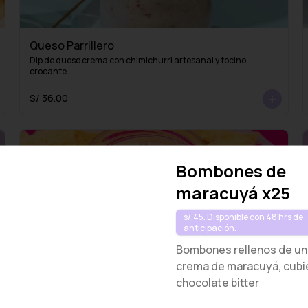
Queso Parrillero
Dip de queso crema con chimichurri artesanal y tocino 
crocante
S/ 36.00
Bombones de
maracuyá x25
s/.45. Disponible con 48 hrs de
anticipación.
Bombones rellenos de un
Queso Capresse
crema de maracuyá, cubi
Dip de queso crema con tomate y albahaca
chocolate bitter