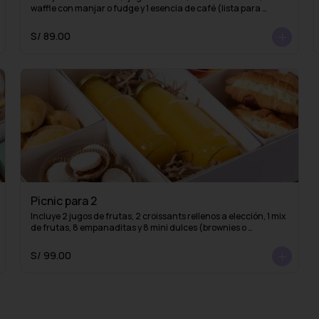
waffle con manjar o fudge y 1 esencia de café (lista para 
mezclar con agua caliente y obtener un delicioso café 
americano)
S/ 89.00
Picnic para 2
Incluye 2 jugos de frutas, 2 croissants rellenos a elección, 1 mix 
de frutas, 8 empanaditas y 8 mini dulces (brownies o 
alfajores)
S/ 99.00