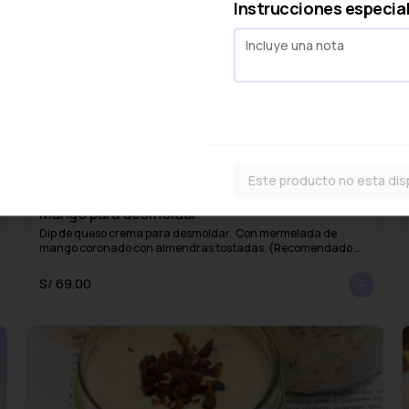
S/ 36.00
Instrucciones especia
Este producto no esta dis
Mango para desmoldar
Dip de queso crema para desmoldar.  Con mermelada de 
mango coronado con almendras tostadas. (Recomendado 
para 8-10 personas)
S/ 69.00