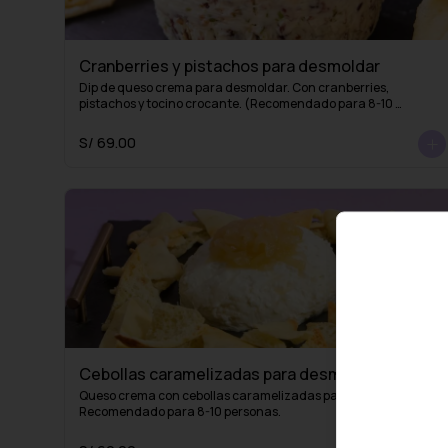
Cranberries y pistachos para desmoldar
Dip de queso crema para desmoldar. Con cranberries, 
pistachos y tocino crocante. (Recomendado para 8-10 
personas)
S/ 69.00
Cebollas caramelizadas para desmoldar
Queso crema con cebollas caramelizadas para desmoldar. 
Recomendado para 8-10 personas.