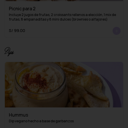
Picnic para 2
Incluye 2 jugos de frutas, 2 croissants rellenos a elección, 1 mix de 
frutas, 8 empanaditas y 8 mini dulces (brownies o alfajores)
S/ 99.00
Dips
Hummus
Dip vegano hecho a base de garbanzos