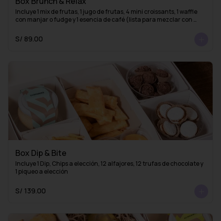
Box Brunch & Relax
Incluye 1 mix de frutas, 1 jugo de frutas, 4 mini croissants, 1 waffle 
con manjar o fudge y 1 esencia de café (lista para mezclar con 
agua caliente y obtener un delicioso café americano)
S/ 89.00
Box Dip & Bite
Incluye 1 Dip, Chips a elección, 12 alfajores, 12 trufas de chocolate y 
1 piqueo a elección
S/ 139.00