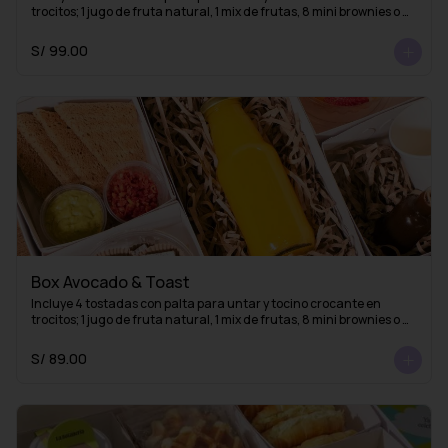
trocitos; 1 jugo de fruta natural, 1 mix de frutas, 8 mini brownies o 
mini alfajores y una taza con 1 infusión de La Fidelia
S/ 99.00
Box Avocado & Toast
Incluye 4 tostadas con palta para untar y tocino crocante en 
trocitos; 1 jugo de fruta natural, 1 mix de frutas, 8 mini brownies o 
mini alfajores y 1 esencia de café (lista para mezclar con agua 
caliente y obtener un delicioso café americano)
S/ 89.00