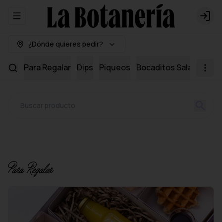
Abrir menu de navegación
Logi
¿Dónde quieres pedir?
Para Regalar
Dips
Piqueos
Bocaditos Salados
Mi
Para Regalar