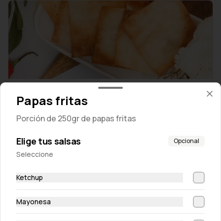
Wantan chips
Papas fritas
Tostaditas crocantes de masa wantan
Porción de 250gr de papas fritas
S/ 10.00
Elige tus salsas
Opcional
Seleccione
Ketchup
Mayonesa