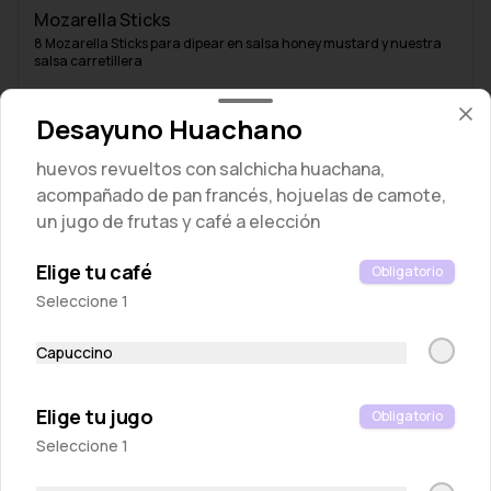
Mozarella Sticks
8 Mozarella Sticks para dipear en salsa honey mustard y nuestra 
salsa carretillera
S/ 32.00
Desayuno Huachano
huevos revueltos con salchicha huachana,
acompañado de pan francés, hojuelas de camote,
un jugo de frutas y café a elección
Elige tu café
Obligatorio
Seleccione 1
Capuccino
Pita chips
Tostaditas de pan pita
Elige tu jugo
Obligatorio
S/ 10.00
Seleccione 1