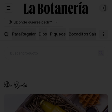
Abrir menu de navegación
Logi
¿Dónde quieres pedir?
Para Regalar
Dips
Piqueos
Bocaditos Salados
Mi
Para Regalar