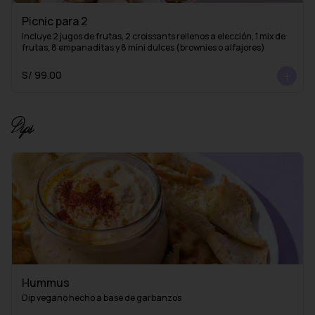
Picnic para 2
Incluye 2 jugos de frutas, 2 croissants rellenos a elección, 1 mix de 
frutas, 8 empanaditas y 8 mini dulces (brownies o alfajores)
S/ 99.00
Dips
Hummus
Dip vegano hecho a base de garbanzos