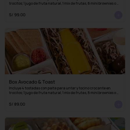
trocitos; 1 jugo de fruta natural, 1 mix de frutas, 8 mini brownies o 
mini alfajores y una taza con 1 infusión de La Fidelia
S/ 99.00
Box Avocado & Toast
Incluye 4 tostadas con palta para untar y tocino crocante en 
trocitos; 1 jugo de fruta natural, 1 mix de frutas, 8 mini brownies o 
mini alfajores y 1 esencia de café (lista para mezclar con agua 
caliente y obtener un delicioso café americano)
S/ 89.00