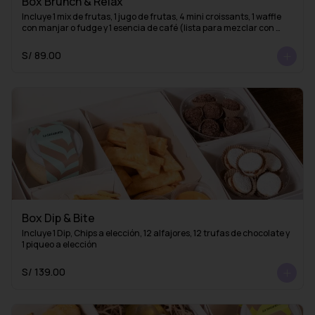
Box Brunch & Relax
Incluye 1 mix de frutas, 1 jugo de frutas, 4 mini croissants, 1 waffle 
con manjar o fudge y 1 esencia de café (lista para mezclar con 
agua caliente y obtener un delicioso café americano)
S/ 89.00
Box Dip & Bite
Incluye 1 Dip, Chips a elección, 12 alfajores, 12 trufas de chocolate y 
1 piqueo a elección
S/ 139.00