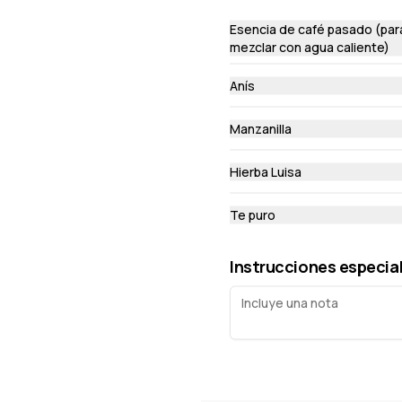
Esencia de café pasado (par
mezclar con agua caliente)
Queso Al Pesto
Anís
Dip de queso crema con salsa pesto coronado con pecanas 
tostadas
Manzanilla
S/ 36.00
Hierba Luisa
Te puro
Instrucciones especia
Queso Piña Crumble
Dip de queso crema con piña dulce y tocino crocante