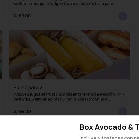
waffle con manjar o fudge y 1 esencia de café (lista para 
mezclar con agua caliente y obtener un delicioso café 
americano)
S/ 89.00
Picnic para 2
Incluye 2 jugos de frutas, 2 croissants rellenos a elección, 1 mix 
de frutas, 8 empanaditas y 8 mini dulces (brownies o 
alfajores)
S/ 99.00
Box Avocado & 
Incluye 4 tostadas con pa