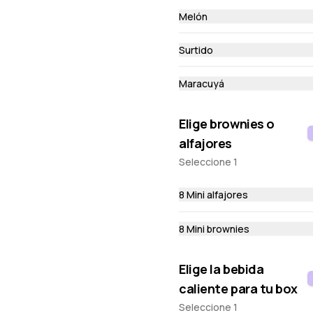
S/ 36.00
Melón
Surtido
Maracuyá
Elige brownies o
alfajores
Seleccione 1
Mango para desmoldar
Dip de queso crema para desmoldar.  Con mermelada de 
mango coronado con almendras tostadas. (Recomendado 
8 Mini alfajores
para 8-10 personas)
S/ 69.00
8 Mini brownies
Elige la bebida
caliente para tu box
Seleccione 1