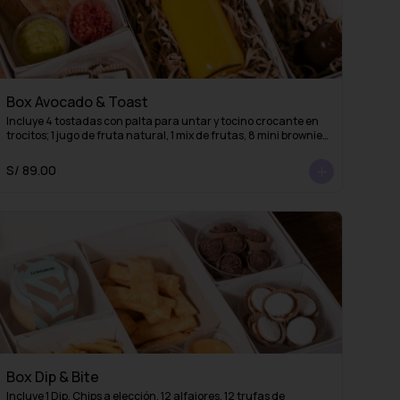
Box Avocado & Toast
Incluye 4 tostadas con palta para untar y tocino crocante en 
trocitos; 1 jugo de fruta natural, 1 mix de frutas, 8 mini brownies 
o mini alfajores y 1 esencia de café (lista para mezclar con 
agua caliente y obtener un delicioso café americano)
S/ 89.00
Box Dip & Bite
Incluye 1 Dip, Chips a elección, 12 alfajores, 12 trufas de 