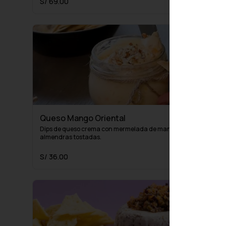
S/ 69.00
Queso Mango Oriental
Dips de queso crema con mermelada de mango coronado con 
almendras tostadas.
S/ 36.00