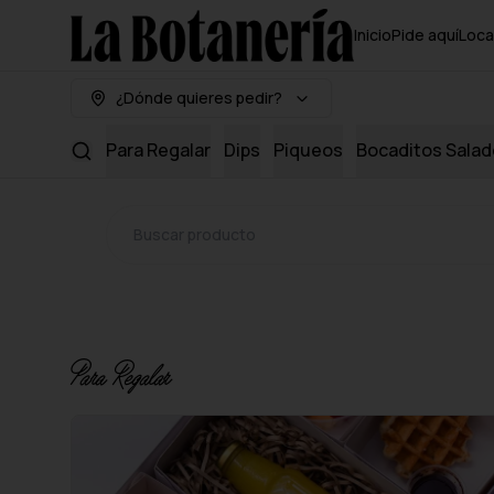
Inicio
Pide aquí
Loca
¿Dónde quieres pedir?
Para Regalar
Dips
Piqueos
Bocaditos Sala
Para Regalar