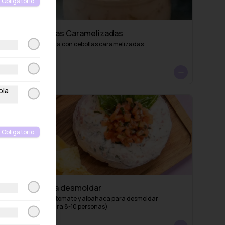
Obligatorio
Queso Cebollas Caramelizadas
Dip de queso crema con cebollas caramelizadas
S/ 36.00
ola
Obligatorio
Capresse para desmoldar
Queso crema con tomate y albahaca para desmoldar 
(recomendado para 8-10 personas)