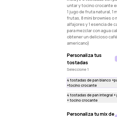
untar y tocino crocante e
1 jugo de fruta natural, 1 
frutas, 8 mini brownies o 
alfajores y 1 esencia de ca
para mezclar con agua cal
obtener un delicioso caf
americano)
Queso Champignones al Ajo
Personaliza tus
Dip de queso crema con champignones al ajo
tostadas
Seleccione 1
S/ 36.00
4 tostadas de pan blanco +p
+tocino crocante
4 tostadas de pan integral + 
+ tocino crocante
Personaliza tu mix de