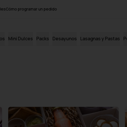
les
Cómo programar un pedido
dos
Mini Dulces
Packs
Desayunos
Lasagnas y Pastas
P