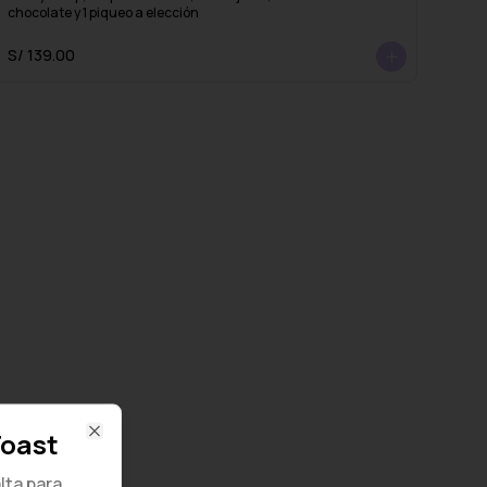
chocolate y 1 piqueo a elección
S/ 139.00
Toast
Close
lta para