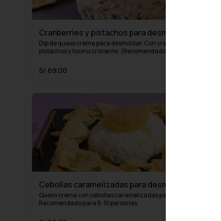
Cranberries y pistachos para desmoldar
Dip de queso crema para desmoldar. Con cranberries, 
pistachos y tocino crocante. (Recomendado para 8-10 
personas)
S/ 69.00
Cebollas caramelizadas para desmoldar
Queso crema con cebollas caramelizadas para desmoldar. 
Recomendado para 8-10 personas.