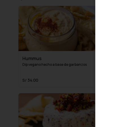
Hummus
Dip vegano hecho a base de garbanzos
S/ 34.00