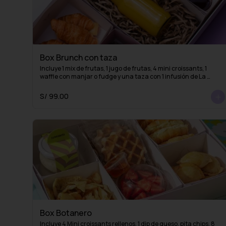
Box Brunch con taza
Incluye 1 mix de frutas, 1 jugo de frutas, 4 mini croissants, 1 
waffle con manjar o fudge y una taza con 1 infusión de La 
Fidelia
S/ 99.00
Box Botanero
Incluye 4 Mini croissants rellenos, 1 dip de queso, pita chips, 8 