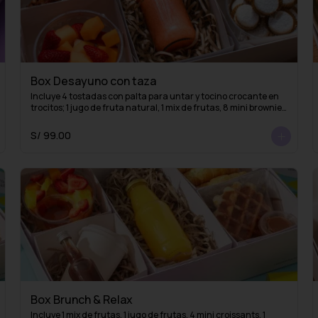
Box Desayuno con taza
Incluye 4 tostadas con palta para untar y tocino crocante en 
trocitos; 1 jugo de fruta natural, 1 mix de frutas, 8 mini brownies 
o mini alfajores y una taza con 1 infusión de La Fidelia
S/ 99.00
Box Brunch & Relax
Incluye 1 mix de frutas, 1 jugo de frutas, 4 mini croissants, 1 