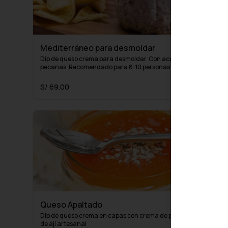
Mediterráneo para desmoldar
Dip de queso crema para desmoldar. Con aceitunas, pasas y 
pecanas. Recomendado para 8-10 personas.
S/ 69.00
Queso Apaltado
Dip de queso crema en capas con crema de palta y mermelada 
de ají artesanal