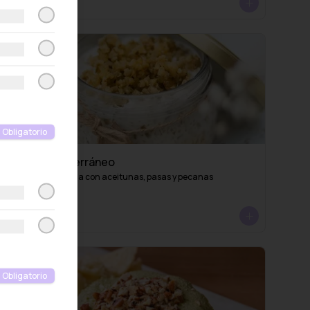
S/ 69.00
Obligatorio
Queso Mediterráneo
Dip de queso crema con aceitunas, pasas y pecanas
S/ 36.00
Obligatorio