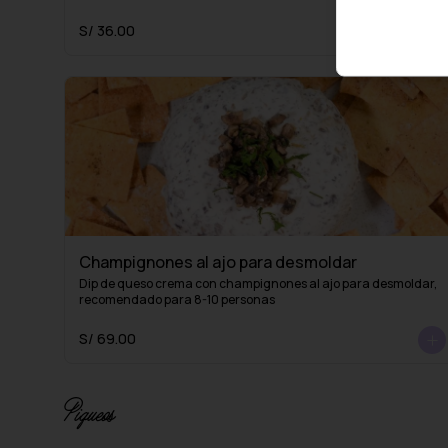
S/ 36.00
Champignones al ajo para desmoldar
Dip de queso crema con champignones al ajo para desmoldar, 
recomendado para 8-10 personas
S/ 69.00
Piqueos