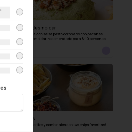
a
Al pesto para desmoldar
Dip de queso crema con salsa pesto coronado con pecanas 
tostadas. Para desmoldar. recomendado para 8-10 personas
S/ 69.00
les
2 Dips +2 Chips
Elige tus 2 dips favoritos y combínalos con tus chips favoritas!