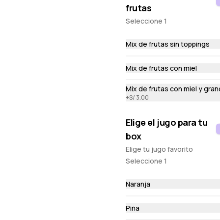
frutas
Seleccione 1
Queso Parrillero
Dip de queso crema con chimichurri artesanal y tocino 
Mix de frutas sin toppings
crocante
Mix de frutas con miel
S/ 36.00
Mix de frutas con miel y gran
+
S/ 3.00
Elige el jugo para tu
box
Elige tu jugo favorito
Seleccione 1
Queso Capresse
Naranja
Dip de queso crema con tomate y albahaca
Piña