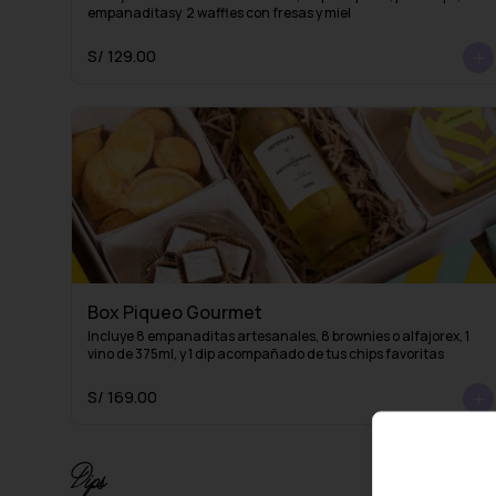
empanaditasy  2 waffles con fresas y miel
S/ 129.00
Box Piqueo Gourmet
Incluye 8 empanaditas artesanales, 8 brownies o alfajorex, 1 
vino de 375ml, y 1 dip acompañado de tus chips favoritas
S/ 169.00
Dips