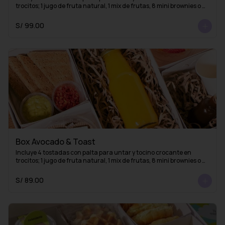
trocitos; 1 jugo de fruta natural, 1 mix de frutas, 8 mini brownies o 
mini alfajores y una taza con 1 infusión de La Fidelia
S/ 99.00
Box Avocado & Toast
Incluye 4 tostadas con palta para untar y tocino crocante en 
trocitos; 1 jugo de fruta natural, 1 mix de frutas, 8 mini brownies o 
mini alfajores y 1 esencia de café (lista para mezclar con agua 
caliente y obtener un delicioso café americano)
S/ 89.00