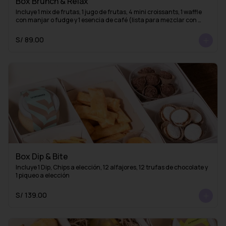
Box Brunch & Relax
Incluye 1 mix de frutas, 1 jugo de frutas, 4 mini croissants, 1 waffle 
con manjar o fudge y 1 esencia de café (lista para mezclar con 
agua caliente y obtener un delicioso café americano)
S/ 89.00
Box Dip & Bite
Incluye 1 Dip, Chips a elección, 12 alfajores, 12 trufas de chocolate y 
1 piqueo a elección
S/ 139.00