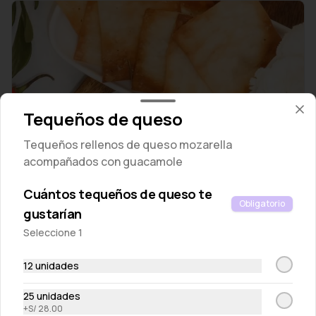
Tequeños de queso
Wantan chips
Tequeños rellenos de queso mozarella
Tostaditas crocantes de masa wantan
acompañados con guacamole
S/ 10.00
Cuántos tequeños de queso te
Obligatorio
gustarían
Seleccione 1
12 unidades
25 unidades
+
S/ 28.00