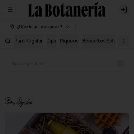
Abrir menu de navegación
Logi
¿Dónde quieres pedir?
Para Regalar
Dips
Piqueos
Bocaditos Salados
Mi
Para Regalar