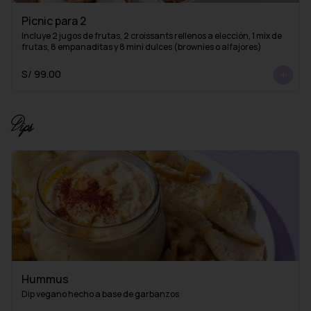
Picnic para 2
Incluye 2 jugos de frutas, 2 croissants rellenos a elección, 1 mix de 
frutas, 8 empanaditas y 8 mini dulces (brownies o alfajores)
S/ 99.00
Dips
Hummus
Dip vegano hecho a base de garbanzos