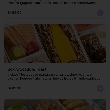
trocitos; 1 jugo de fruta natural, 1 mix de frutas, 8 mini brownies o 
mini alfajores y una taza con 1 infusión de La Fidelia
S/ 99.00
Box Avocado & Toast
Incluye 4 tostadas con palta para untar y tocino crocante en 
trocitos; 1 jugo de fruta natural, 1 mix de frutas, 8 mini brownies o 
mini alfajores y 1 esencia de café (lista para mezclar con agua 
caliente y obtener un delicioso café americano)
S/ 89.00