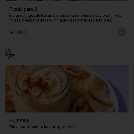
Picnic para 2
Incluye 2 jugos de frutas, 2 croissants rellenos a elección, 1 mix de 
frutas, 8 empanaditas y 8 mini dulces (brownies o alfajores)
S/ 99.00
Dips
Hummus
Dip vegano hecho a base de garbanzos