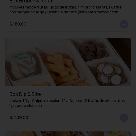
Box Brunch & Relax
Incluye 1 mix de frutas, 1 jugo de frutas, 4 mini croissants, 1 waffle 
con manjar o fudge y 1 esencia de café (lista para mezclar con 
agua caliente y obtener un delicioso café americano)
S/ 89.00
Box Dip & Bite
Incluye 1 Dip, Chips a elección, 12 alfajores, 12 trufas de chocolate y 
1 piqueo a elección
S/ 139.00