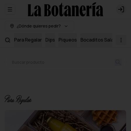
Abrir menu de navegación
Logi
¿Dónde quieres pedir?
Para Regalar
Dips
Piqueos
Bocaditos Salados
Mi
Para Regalar