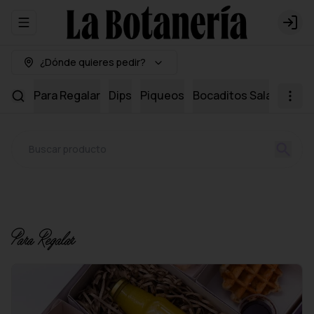
Abrir menu de navegación
Logi
¿Dónde quieres pedir?
Para Regalar
Dips
Piqueos
Bocaditos Salados
Mi
Para Regalar