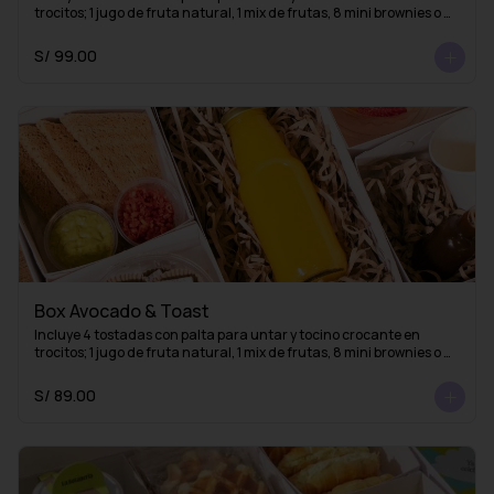
trocitos; 1 jugo de fruta natural, 1 mix de frutas, 8 mini brownies o 
mini alfajores y una taza con 1 infusión de La Fidelia
S/ 99.00
Box Avocado & Toast
Incluye 4 tostadas con palta para untar y tocino crocante en 
trocitos; 1 jugo de fruta natural, 1 mix de frutas, 8 mini brownies o 
mini alfajores y 1 esencia de café (lista para mezclar con agua 
caliente y obtener un delicioso café americano)
S/ 89.00