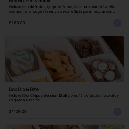
Box Brunch & Relax
Incluye 1 mix de frutas, 1 jugo de frutas, 4 mini croissants, 1 waffle 
con manjar o fudge y 1 esencia de café (lista para mezclar con 
agua caliente y obtener un delicioso café americano)
S/ 89.00
Box Dip & Bite
Incluye 1 Dip, Chips a elección, 12 alfajores, 12 trufas de chocolate y 
1 piqueo a elección
S/ 139.00