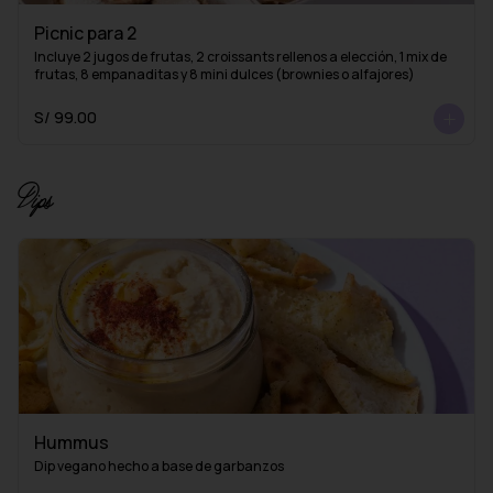
Picnic para 2
Incluye 2 jugos de frutas, 2 croissants rellenos a elección, 1 mix de 
frutas, 8 empanaditas y 8 mini dulces (brownies o alfajores)
S/ 99.00
Dips
Hummus
Dip vegano hecho a base de garbanzos