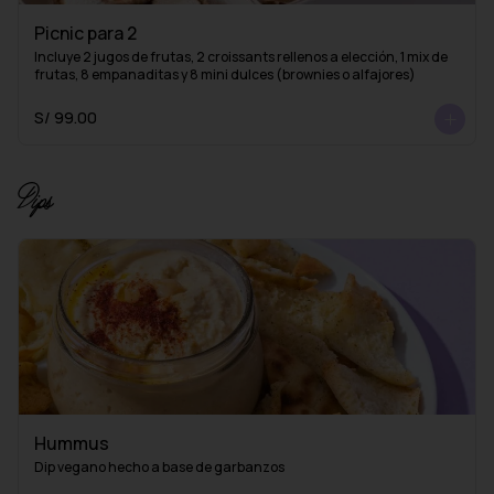
Picnic para 2
Incluye 2 jugos de frutas, 2 croissants rellenos a elección, 1 mix de 
frutas, 8 empanaditas y 8 mini dulces (brownies o alfajores)
S/ 99.00
Dips
Hummus
Dip vegano hecho a base de garbanzos