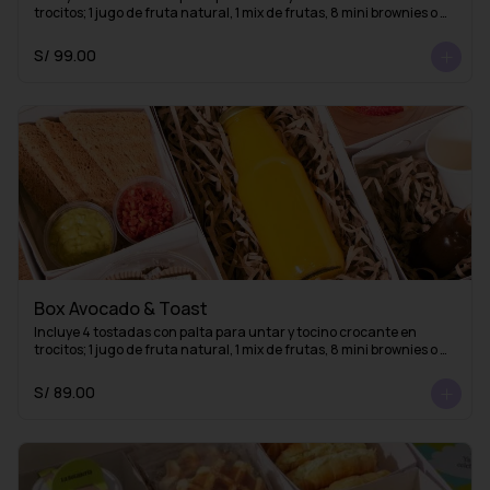
trocitos; 1 jugo de fruta natural, 1 mix de frutas, 8 mini brownies o 
mini alfajores y una taza con 1 infusión de La Fidelia
S/ 99.00
Box Avocado & Toast
Incluye 4 tostadas con palta para untar y tocino crocante en 
trocitos; 1 jugo de fruta natural, 1 mix de frutas, 8 mini brownies o 
mini alfajores y 1 esencia de café (lista para mezclar con agua 
caliente y obtener un delicioso café americano)
S/ 89.00