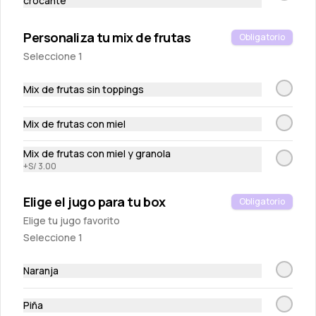
crocante
Mozarella Sticks
8 Mozarella Sticks para dipear en salsa honey mustard y nuestra 
Personaliza tu mix de frutas
Obligatorio
salsa carretillera
Seleccione 1
S/ 32.00
Mix de frutas sin toppings
Mix de frutas con miel
Mix de frutas con miel y granola
+
S/ 3.00
Elige el jugo para tu box
Obligatorio
Elige tu jugo favorito
Pita chips
Seleccione 1
Tostaditas de pan pita
Naranja
S/ 10.00
Piña