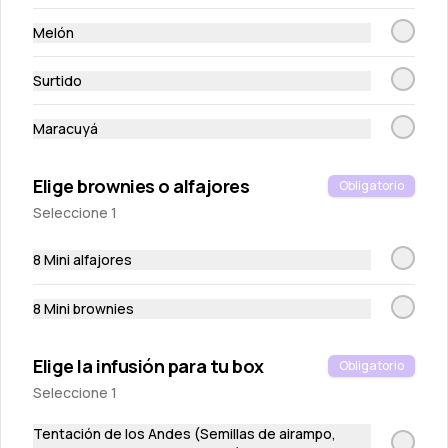
Melón
Surtido
Maracuyá
Elige brownies o alfajores
Wantan chips
Obligatorio
Tostaditas crocantes de masa wantan
Seleccione 1
8 Mini alfajores
S/ 10.00
8 Mini brownies
Elige la infusión para tu box
Obligatorio
Seleccione 1
Tentación de los Andes (Semillas de airampo,