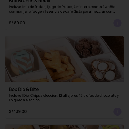
Box Brunch & Relax
Incluye 1 mix de frutas, 1 jugo de frutas, 4 mini croissants, 1 waffle 
con manjar o fudge y 1 esencia de café (lista para mezclar con 
agua caliente y obtener un delicioso café americano)
S/ 89.00
Box Dip & Bite
Incluye 1 Dip, Chips a elección, 12 alfajores, 12 trufas de chocolate y 
1 piqueo a elección
S/ 139.00