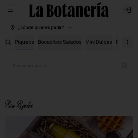
Abrir menu de navegación
Logi
¿Dónde quieres pedir?
Dips
Piqueos
Bocaditos Salados
Mini Dulces
Packs
D
Para Regalar