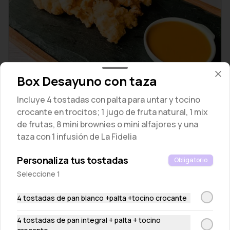
Box Desayuno con taza
Chicken Crispers con Honey Mustard
Chicharrones de pollo acompañados con salsa honey mustard
Incluye 4 tostadas con palta para untar y tocino
crocante en trocitos; 1 jugo de fruta natural, 1 mix
S/ 29.00
de frutas, 8 mini brownies o mini alfajores y una
taza con 1 infusión de La Fidelia
Personaliza tus tostadas
Obligatorio
Seleccione 1
4 tostadas de pan blanco +palta +tocino crocante
4 tostadas de pan integral + palta + tocino