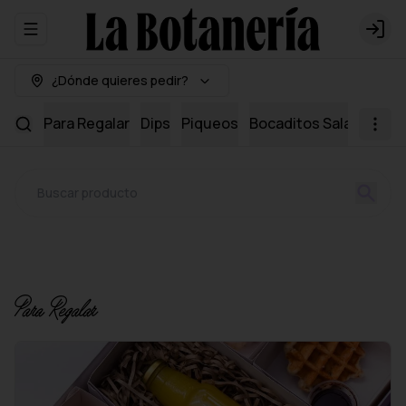
Abrir menu de navegación
Logi
¿Dónde quieres pedir?
Para Regalar
Dips
Piqueos
Bocaditos Salados
Mi
Para Regalar