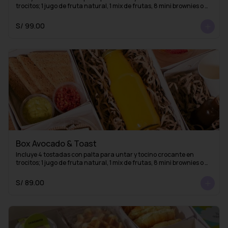
trocitos; 1 jugo de fruta natural, 1 mix de frutas, 8 mini brownies o 
mini alfajores y una taza con 1 infusión de La Fidelia
S/ 99.00
Box Avocado & Toast
Incluye 4 tostadas con palta para untar y tocino crocante en 
trocitos; 1 jugo de fruta natural, 1 mix de frutas, 8 mini brownies o 
mini alfajores y 1 esencia de café (lista para mezclar con agua 
caliente y obtener un delicioso café americano)
S/ 89.00