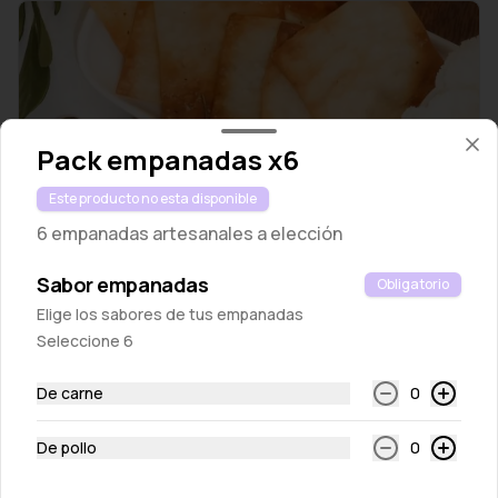
Pack empanadas x6
Este producto no esta disponible
Wantan chips
Tostaditas crocantes de masa wantan
6 empanadas artesanales a elección
Sabor empanadas
Obligatorio
S/ 10.00
Elige los sabores de tus empanadas
Seleccione 6
De carne
0
De pollo
0