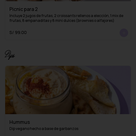
Picnic para 2
Incluye 2 jugos de frutas, 2 croissants rellenos a elección, 1 mix de 
frutas, 8 empanaditas y 8 mini dulces (brownies o alfajores)
S/ 99.00
Dips
Hummus
Dip vegano hecho a base de garbanzos