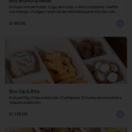
Box Brunch & Relax
Incluye 1 mix de frutas, 1 jugo de frutas, 4 mini croissants, 1 waffle 
con manjar o fudge y 1 esencia de café (lista para mezclar con 
agua caliente y obtener un delicioso café americano)
S/ 89.00
Box Dip & Bite
Incluye 1 Dip, Chips a elección, 12 alfajores, 12 trufas de chocolate y 
1 piqueo a elección
S/ 139.00