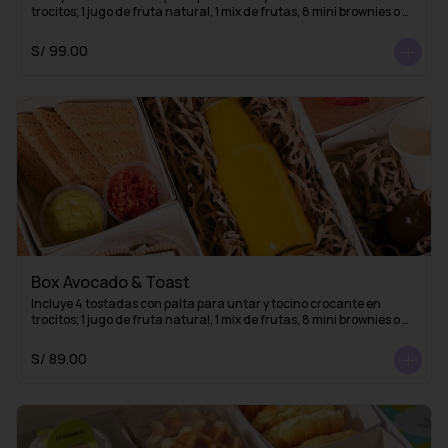
trocitos; 1 jugo de fruta natural, 1 mix de frutas, 8 mini brownies o 
mini alfajores y una taza con 1 infusión de La Fidelia
S/ 99.00
Box Avocado & Toast
Incluye 4 tostadas con palta para untar y tocino crocante en 
trocitos; 1 jugo de fruta natural, 1 mix de frutas, 8 mini brownies o 
mini alfajores y 1 esencia de café (lista para mezclar con agua 
caliente y obtener un delicioso café americano)
S/ 89.00