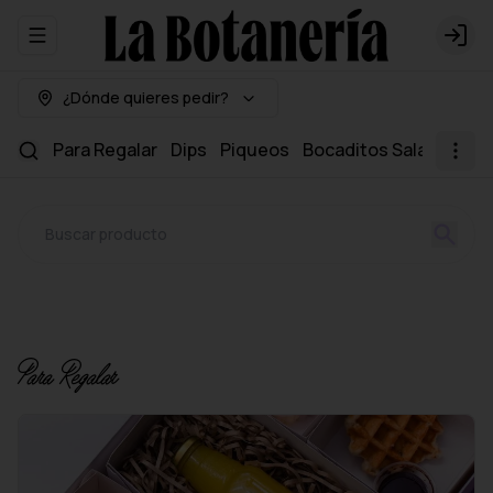
Abrir menu de navegación
Logi
¿Dónde quieres pedir?
Para Regalar
Dips
Piqueos
Bocaditos Salados
Mi
Para Regalar