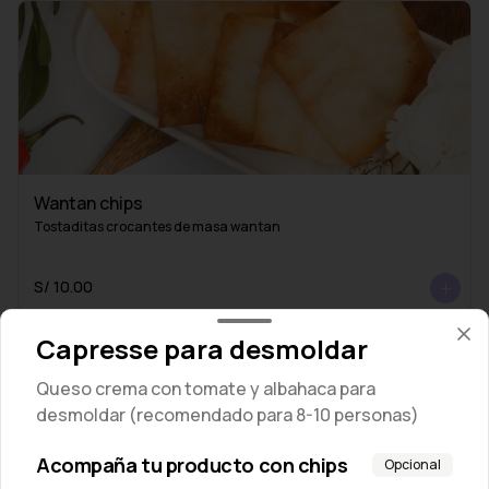
Wantan chips
Tostaditas crocantes de masa wantan
S/ 10.00
Capresse para desmoldar
Queso crema con tomate y albahaca para
desmoldar (recomendado para 8-10 personas)
Acompaña tu producto con chips
Opcional