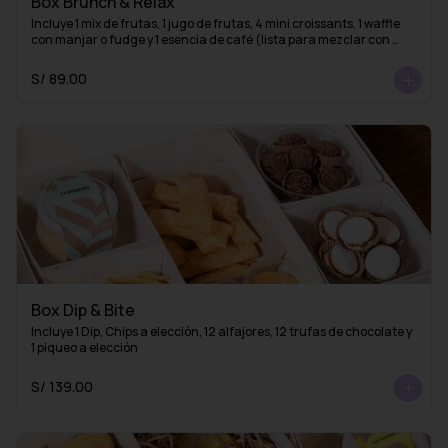
Box Brunch & Relax
Incluye 1 mix de frutas, 1 jugo de frutas, 4 mini croissants, 1 waffle 
con manjar o fudge y 1 esencia de café (lista para mezclar con 
agua caliente y obtener un delicioso café americano)
S/ 89.00
Box Dip & Bite
Incluye 1 Dip, Chips a elección, 12 alfajores, 12 trufas de chocolate y 
1 piqueo a elección
S/ 139.00