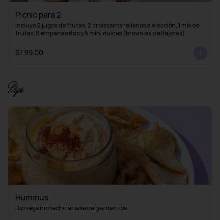
Picnic para 2
Incluye 2 jugos de frutas, 2 croissants rellenos a elección, 1 mix de 
frutas, 8 empanaditas y 8 mini dulces (brownies o alfajores)
S/ 99.00
Dips
Hummus
Dip vegano hecho a base de garbanzos