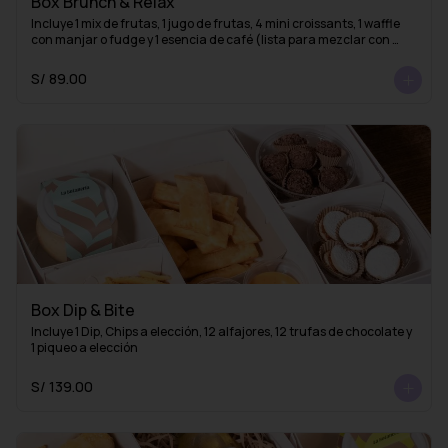
Box Brunch & Relax
Incluye 1 mix de frutas, 1 jugo de frutas, 4 mini croissants, 1 waffle 
con manjar o fudge y 1 esencia de café (lista para mezclar con 
agua caliente y obtener un delicioso café americano)
S/ 89.00
Box Dip & Bite
Incluye 1 Dip, Chips a elección, 12 alfajores, 12 trufas de chocolate y 
1 piqueo a elección
S/ 139.00