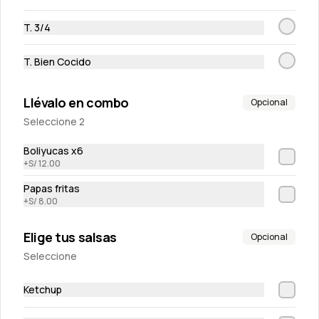
Mozarella Sticks
T. 3/4
8 Mozarella Sticks para dipear en salsa honey mustard y nuestra 
salsa carretillera
T. Bien Cocido
S/ 32.00
Llévalo en combo
Opcional
Seleccione 2
Boliyucas x6
+
S/ 12.00
Papas fritas
+
S/ 8.00
Pita chips
Elige tus salsas
Opcional
Tostaditas de pan pita
Seleccione
S/ 10.00
Ketchup