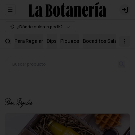
Abrir menu de navegación
Logi
¿Dónde quieres pedir?
Para Regalar
Dips
Piqueos
Bocaditos Salados
Mi
Para Regalar