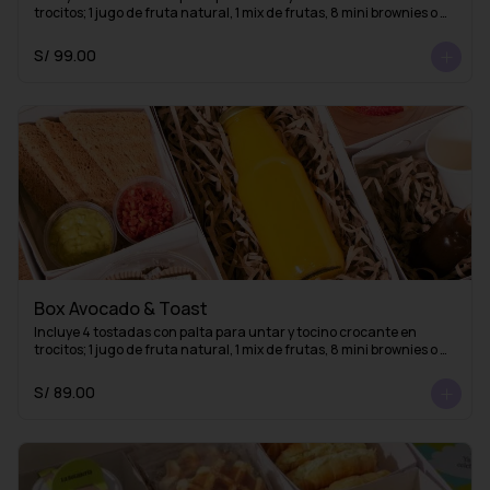
trocitos; 1 jugo de fruta natural, 1 mix de frutas, 8 mini brownies o 
mini alfajores y una taza con 1 infusión de La Fidelia
S/ 99.00
Box Avocado & Toast
Incluye 4 tostadas con palta para untar y tocino crocante en 
trocitos; 1 jugo de fruta natural, 1 mix de frutas, 8 mini brownies o 
mini alfajores y 1 esencia de café (lista para mezclar con agua 
caliente y obtener un delicioso café americano)
S/ 89.00