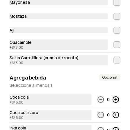
Mayonesa
Mostaza
Ají
Guacamole
+
S/ 3.00
Wantan chips
Salsa Carretillera (crema de rocoto)
Tostaditas crocantes de masa wantan
+
S/ 3.00
S/ 10.00
Agrega bebida
Opcional
Seleccione al menos 1
Coca cola
0
+
S/ 6.00
Coca cola zero
0
+
S/ 6.00
Inka cola