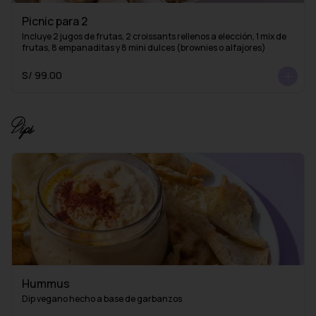
Picnic para 2
Incluye 2 jugos de frutas, 2 croissants rellenos a elección, 1 mix de 
frutas, 8 empanaditas y 8 mini dulces (brownies o alfajores)
S/ 99.00
Dips
Hummus
Dip vegano hecho a base de garbanzos