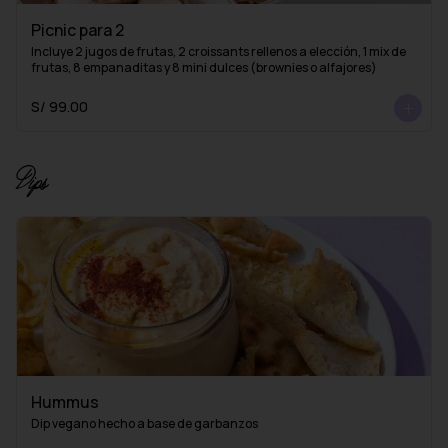
Picnic para 2
Incluye 2 jugos de frutas, 2 croissants rellenos a elección, 1 mix de 
frutas, 8 empanaditas y 8 mini dulces (brownies o alfajores)
S/ 99.00
Dips
Hummus
Dip vegano hecho a base de garbanzos