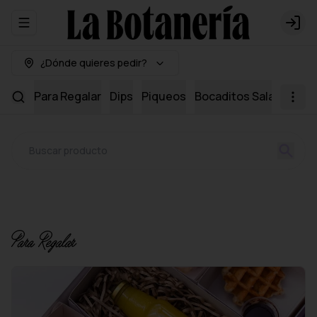
Abrir menu de navegación
Logi
¿Dónde quieres pedir?
Para Regalar
Dips
Piqueos
Bocaditos Salados
Mi
Para Regalar