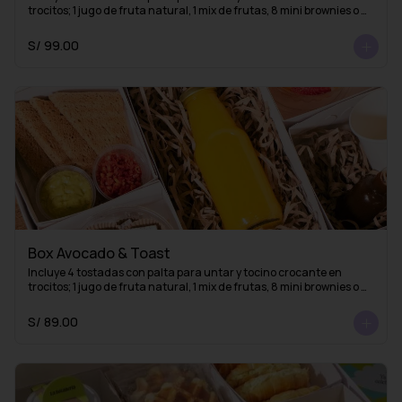
trocitos; 1 jugo de fruta natural, 1 mix de frutas, 8 mini brownies o 
mini alfajores y una taza con 1 infusión de La Fidelia
S/ 99.00
Box Avocado & Toast
Incluye 4 tostadas con palta para untar y tocino crocante en 
trocitos; 1 jugo de fruta natural, 1 mix de frutas, 8 mini brownies o 
mini alfajores y 1 esencia de café (lista para mezclar con agua 
caliente y obtener un delicioso café americano)
S/ 89.00