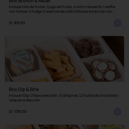
Box Brunch & Relax
Incluye 1 mix de frutas, 1 jugo de frutas, 4 mini croissants, 1 waffle 
con manjar o fudge y 1 esencia de café (lista para mezclar con 
agua caliente y obtener un delicioso café americano)
S/ 89.00
Box Dip & Bite
Incluye 1 Dip, Chips a elección, 12 alfajores, 12 trufas de chocolate y 
1 piqueo a elección
S/ 139.00