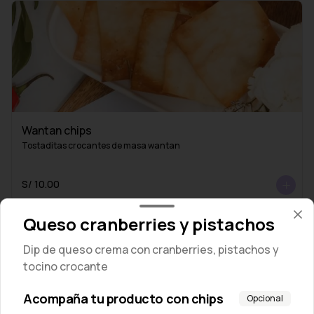
Wantan chips
Tostaditas crocantes de masa wantan
S/ 10.00
Queso cranberries y pistachos
Dip de queso crema con cranberries, pistachos y
tocino crocante
Acompaña tu producto con chips
Opcional